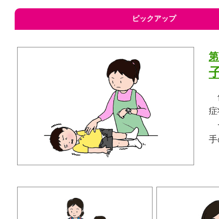
ピックアップ
第
体
症
一
手