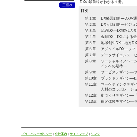
DXの最前線がわかる１冊。
正誤表
目次
第１章
DX経営戦略―DXを
第２章
DX人財戦略―ビジョ
第３章
流通DX―DX時代の
第４章
金融DX―DXによる
第５章
地域創生DX―地方D
第６章
アジャイルDX―ソフ
第７章
データサイエンス―
第８章
ソーシャルイノベー
インへの期待―
第９章
サービスデザイン―サ
第10章
ブランドデザイン―B
第11章
マーケティングデザ
人材のコラボレーシ
第12章
街づくりデザイン―
第13章
顧客体験デザイン―
プライバシーポリシー
|
会社案内
|
サイトマップ
|
リンク