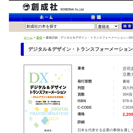
ホーム
>
書籍
> 書籍詳細：デジタル＆デザイン・トランスフォーメーション―D
デジタル＆デザイン・トランスフォーメーション
著者
:
庄司
立教
発行形態
:
書籍
判型
:
四六
頁数
:
304頁
ISBN
:
978-4
C-CODE
:
C303
価格
:
2,20
詳細
日本を代表する企業の事例を通し