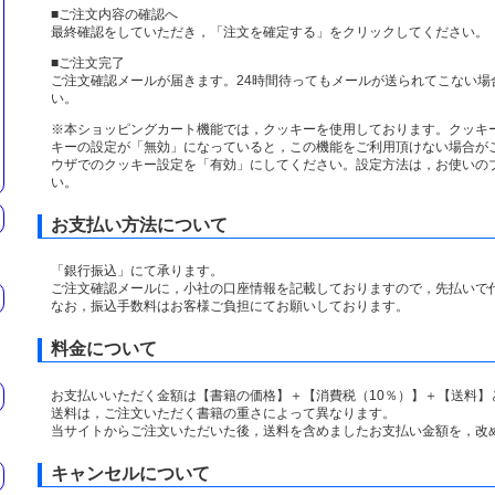
■ご注文内容の確認へ
最終確認をしていただき，「注文を確定する」をクリックしてください。
■ご注文完了
ご注文確認メールが届きます。24時間待ってもメールが送られてこない場
い。
※本ショッピングカート機能では，クッキーを使用しております。クッキ
キーの設定が「無効」になっていると，この機能をご利用頂けない場合がご
ウザでのクッキー設定を「有効」にしてください。設定方法は，お使いの
い。
お支払い方法について
「銀行振込」にて承ります。
ご注文確認メールに，小社の口座情報を記載しておりますので，先払いで
なお，振込手数料はお客様ご負担にてお願いしております。
料金について
お支払いいただく金額は【書籍の価格】＋【消費税（10％）】＋【送料】
送料は，ご注文いただく書籍の重さによって異なります。
当サイトからご注文いただいた後，送料を含めましたお支払い金額を，改
キャンセルについて