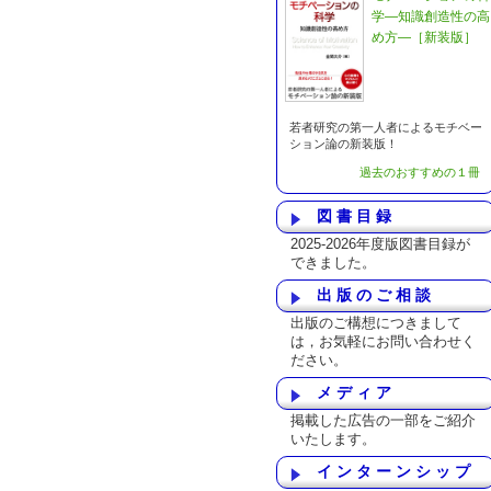
学―知識創造性の高
め方―［新装版］
若者研究の第一人者によるモチベー
ション論の新装版！
過去のおすすめの１冊
図書目録
2025-2026年度版図書目録が
できました。
出版のご相談
出版のご構想につきまして
は，お気軽にお問い合わせく
ださい。
メディア
掲載した広告の一部をご紹介
いたします。
インターンシップ