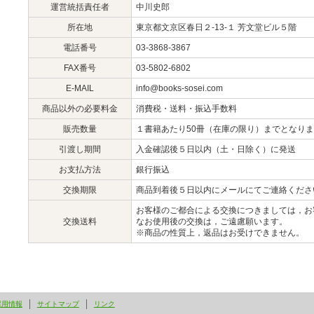
運営統括責任者
中川史郎
所在地
東京都文京区春日２-13-１ 芳文堂ビル５階
電話番号
03-3868-3867
FAX番号
03-5802-6802
E-MAIL
info@books-sosei.com
商品以外の必要料金
消費税・送料・振込手数料
販売数量
１書籍あたり50冊（在庫の限り）までとなり
引渡し期間
入金確認後５日以内（土・日除く）に発送
お支払方法
銀行振込
交換期限
商品到着後５日以内にメールにてご連絡くださ
お客様のご都合による交換につきましては，お
交換送料
なお使用後の交換は，ご遠慮願います。
※商品の性質上，返品はお受けできません。
採用情報
サイトマップ
リンク