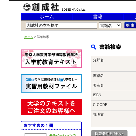
ホーム
書籍
ホーム
> 詳細検索
分野名
書籍名
著者名
ISBN
C-CODE
説明文
モチベーションの