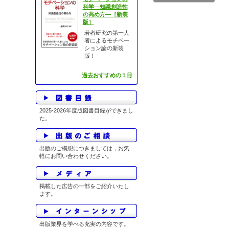
科学―知識創造性
の高め方―［新装
版］
若者研究の第一人
者によるモチベー
ション論の新装
版！
過去おすすめの１冊
2025-2026年度版図書目録ができまし
た。
出版のご構想につきましては，お気
軽にお問い合わせください。
掲載した広告の一部をご紹介いたし
ます。
出版業界を学べる充実の内容です。